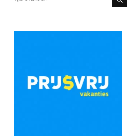
for
Something?