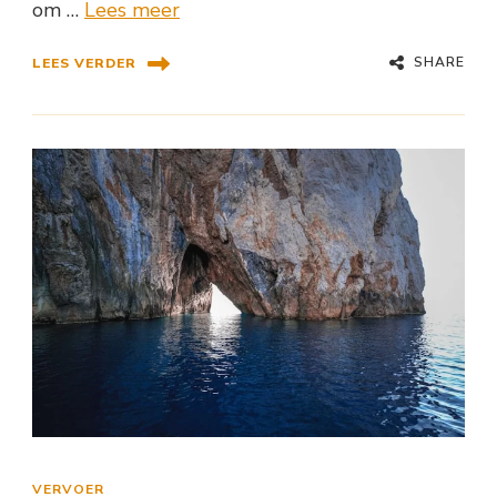
om …
Lees meer
SHARE
LEES VERDER
VERVOER