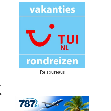
Reisbureaus
e
.