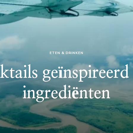
ETEN & DRINKEN
ktails geïnspireerd
ingrediënten