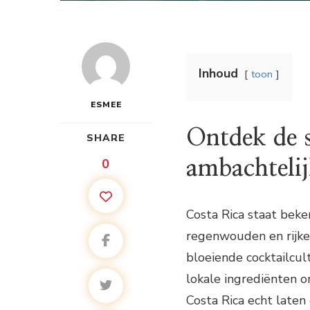
Inhoud
toon
ESMEE
Ontdek de 
SHARE
0
ambachtelij
Costa Rica staat beke
regenwouden en rijke 
bloeiende cocktailcul
lokale ingrediënten o
Costa Rica echt laten