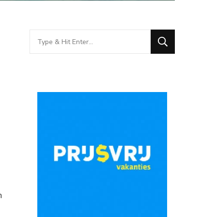
Looking
for
Something?
n