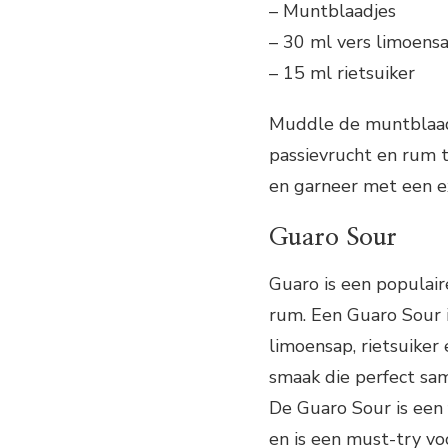
– Muntblaadjes
– 30 ml vers limoens
– 15 ml rietsuiker
Muddle de muntblaadje
passievrucht en rum t
en garneer met een ex
Guaro Sour
Guaro is een populaire
rum. Een Guaro Sour i
limoensap, rietsuiker 
smaak die perfect sam
De Guaro Sour is een 
en is een must-try vo