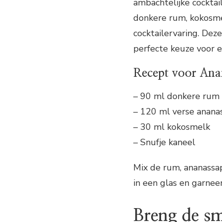
ambachtelijke cockta
donkere rum, kokosme
cocktailervaring. Deze
perfecte keuze voor 
Recept voor An
– 90 ml donkere rum
– 120 ml verse anana
– 30 ml kokosmelk
– Snufje kaneel
Mix de rum, ananassap
in een glas en garneer
Breng de sm