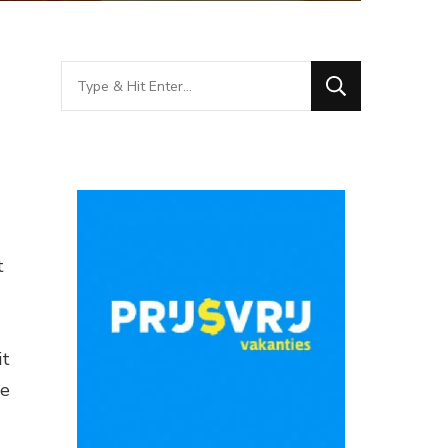
Looking
for
Something?
t
it
te