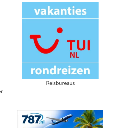
Reisbureaus
er