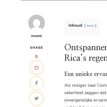
Inhoud
toon
ESMEE
Ontspannen
SHARE
0
Rica’s reg
Een unieke erva
Als reiziger naar Cost
zekerheid zeggen dat 
onvergetelijke ervarin