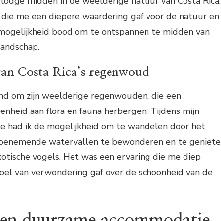
o-lodge midden in de weelderige natuur van Costa Rica.
 die me een diepere waardering gaf voor de natuur en
 mogelijkheid bood om te ontspannen te midden van
andschap.
van Costa Rica’s regenwoud
end om zijn weelderige regenwouden, die een
denheid aan flora en fauna herbergen. Tijdens mijn
dge had ik de mogelijkheid om te wandelen door het
enemende watervallen te bewonderen en te geniete
otische vogels. Het was een ervaring die me diep
oel van verwondering gaf over de schoonheid van de
n een duurzame accommodatie