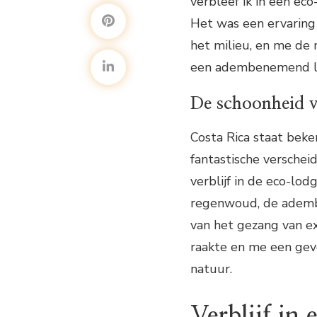
verbleef ik in een ec
Het was een ervaring
het milieu, en me de
een adembenemend l
De schoonheid 
Costa Rica staat bek
fantastische verschei
verblijf in de eco-lo
regenwoud, de ademb
van het gezang van ex
raakte en me een gev
natuur.
Verblijf i