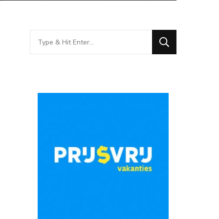
Looking
for
Something?