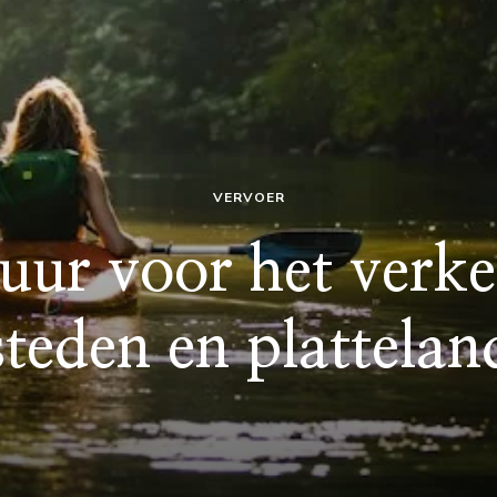
VERVOER
huur voor het verk
steden en plattelan