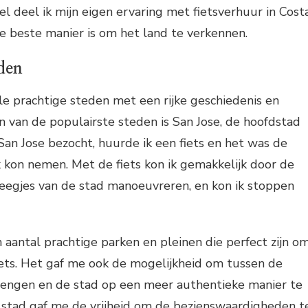
kel deel ik mijn eigen ervaring met fietsverhuur in Cost
e beste manier is om het land te verkennen.
eden
le prachtige steden met een rijke geschiedenis en
n van de populairste steden is San Jose, de hoofdstad
 San Jose bezocht, huurde ik een fiets en het was de
ik kon nemen. Met de fiets kon ik gemakkelijk door de
teegjes van de stad manoeuvreren, en kon ik stoppen
 aantal prachtige parken en pleinen die perfect zijn o
iets. Het gaf me ook de mogelijkheid om tussen de
mengen en de stad op een meer authentieke manier te
e stad gaf me de vrijheid om de bezienswaardigheden t