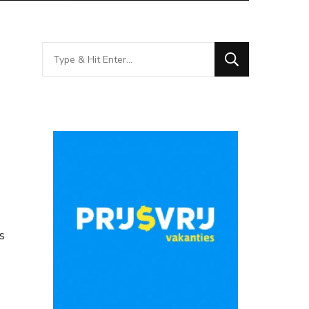
Looking
for
Something?
s