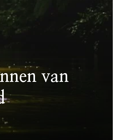
ennen van
d