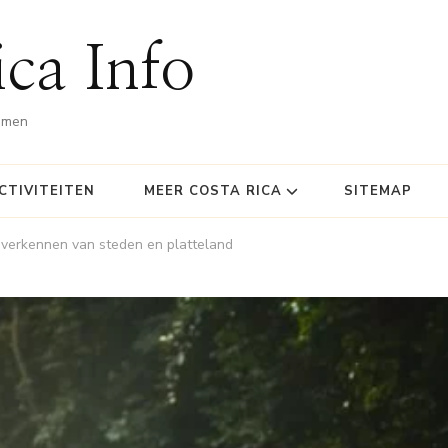
ca Info
omen
CTIVITEITEN
MEER COSTA RICA
SITEMAP
t verkennen van steden en platteland