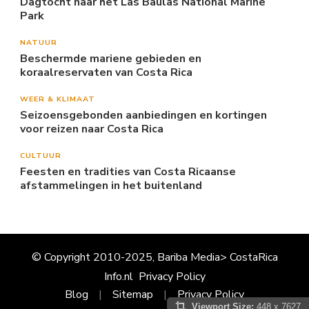
Dagtocht naar het Las Baulas National Marine
Park
NATUUR
Beschermde mariene gebieden en
koraalreservaten van Costa Rica
WEER & KLIMAAT
Seizoensgebonden aanbiedingen en kortingen
voor reizen naar Costa Rica
CULTUUR
Feesten en tradities van Costa Ricaanse
afstammelingen in het buitenland
© Copyright 2010-2025, Bariba Media> CostaRica
Info.nl
Privacy Policy
Blog
Sitemap
Privacy Policy
Viewport Size:
448 x 7627