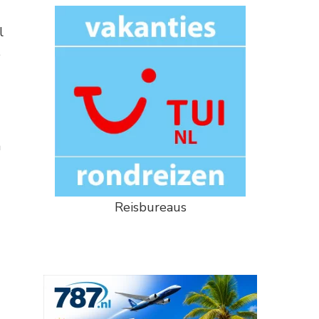
l
e
m
Reisbureaus