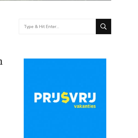
Looking
for
Something?
n