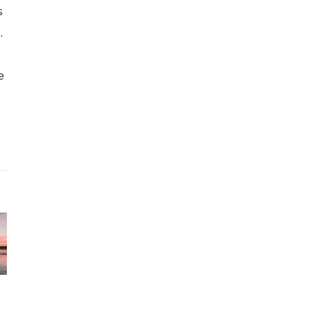
s
.
e