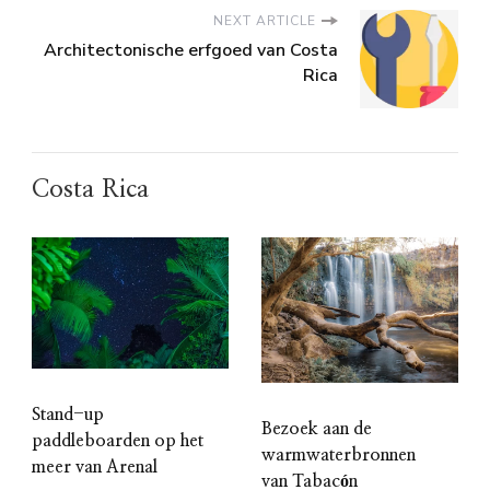
NEXT ARTICLE
Architectonische erfgoed van Costa
Rica
Costa Rica
Stand-up
Bezoek aan de
paddleboarden op het
warmwaterbronnen
meer van Arenal
van Tabacón