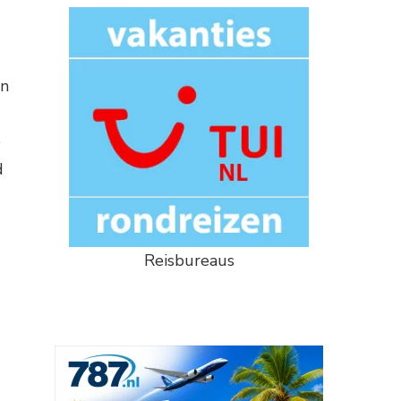
en
e
d
Reisbureaus