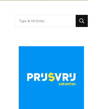
Looking
for
Something?