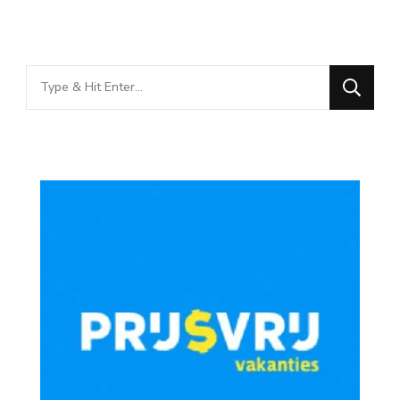
Looking
for
Something?