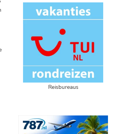
s
n
e
Reisbureaus