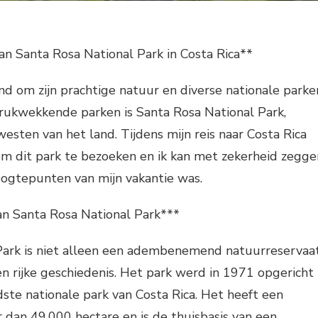
n Santa Rosa National Park in Costa Rica**
nd om zijn prachtige natuur en diverse nationale parke
rukwekkende parken is Santa Rosa National Park,
esten van het land. Tijdens mijn reis naar Costa Rica
om dit park te bezoeken en ik kan met zekerheid zegge
oogtepunten van mijn vakantie was.
an Santa Rosa National Park***
Park is niet alleen een adembenemend natuurreservaat
n rijke geschiedenis. Het park werd in 1971 opgericht
ste nationale park van Costa Rica. Het heeft een
dan 49.000 hectare en is de thuisbasis van een