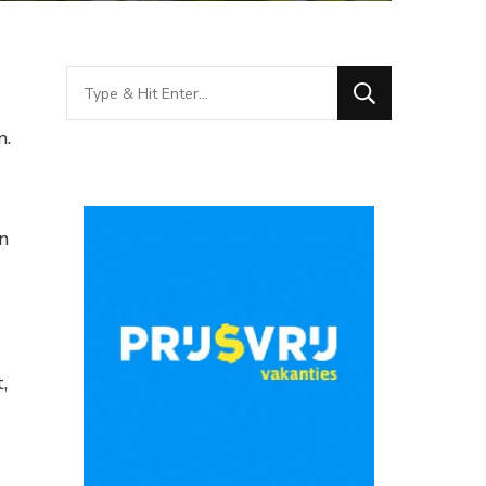
Looking
for
n.
Something?
n
,