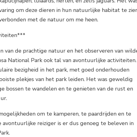
apucijnapen, luiaards, herten, en zelfs jaguars. Het wa
varing om deze dieren in hun natuurlijke habitat te zie
 verbonden met de natuur om me heen.
viteiten***
 van de prachtige natuur en het observeren van wild
sa National Park ook tal van avontuurlijke activiteiten.
laire bezigheid in het park, met goed onderhouden
oiste plekjes van het park leiden. Het was geweldig
e bossen te wandelen en te genieten van de rust en
ur.
 mogelijkheden om te kamperen, te paardrijden en te
 avontuurlijke reiziger is er dus genoeg te beleven in
ark.