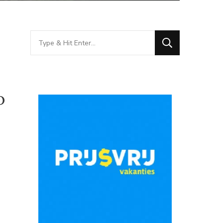
Looking
for
Something?
o