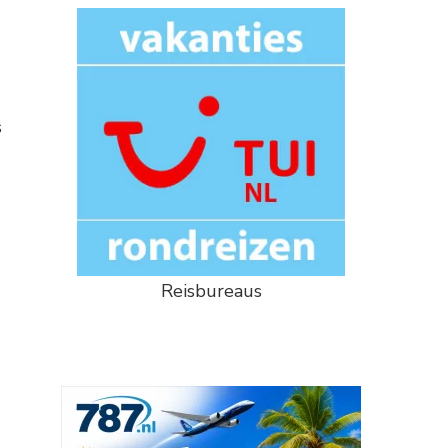
s
Reisbureaus