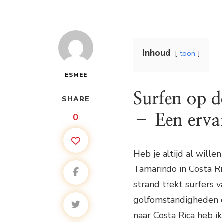
Inhoud
toon
ESMEE
Surfen op 
SHARE
0
– Een ervar
Heb je altijd al wille
Tamarindo in Costa Ri
strand trekt surfers
golfomstandigheden 
naar Costa Rica heb i