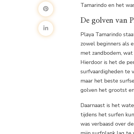
Tamarindo en het was 
De golven van 
Playa Tamarindo staat
zowel beginners als e
met zandbodem, wat z
Hierdoor is het de pe
surfvaardigheden te v
maar het beste surfs
golven het grootst en
Daarnaast is het wat
tijdens het surfen ku
was verbaasd over de d
mijn surfplank lag te