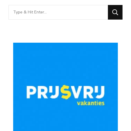
Looking
for
Something?