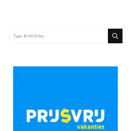
Looking
for
Something?