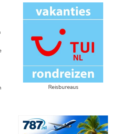
n
e
Reisbureaus
n