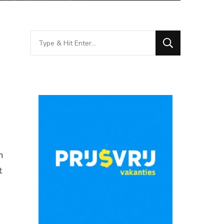
Looking
for
Something?
n
t