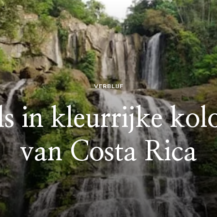
VERBLIJF
s in kleurrijke kol
van Costa Rica