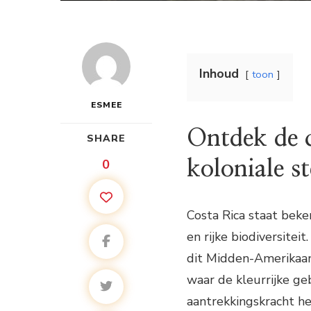
Inhoud
toon
ESMEE
Ontdek de 
SHARE
0
koloniale s
Costa Rica staat bek
en rijke biodiversite
dit Midden-Amerikaan
waar de kleurrijke g
aantrekkingskracht h