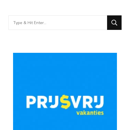
Looking
for
Something?