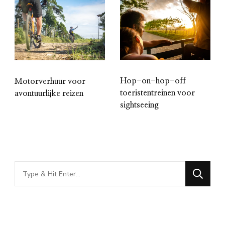
Hop-on-hop-off
Motorverhuur voor
toeristentreinen voor
avontuurlijke reizen
sightseeing
Looking
for
Something?