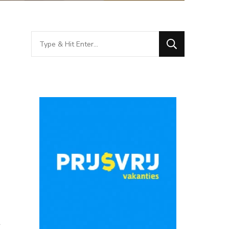
Looking
for
Something?
t