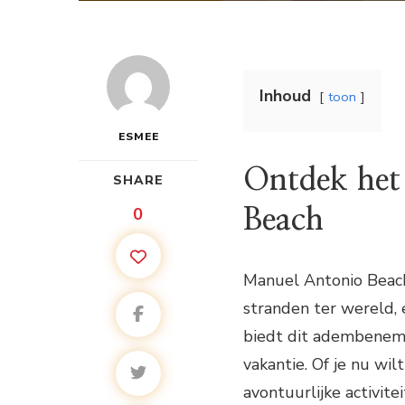
Inhoud
toon
ESMEE
Ontdek het
SHARE
0
Beach
Manuel Antonio Beach
stranden ter wereld, e
biedt dit adembeneme
vakantie. Of je nu wil
avontuurlijke activit