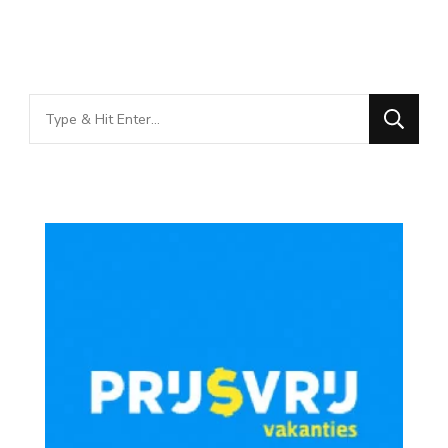
Looking
for
Something?