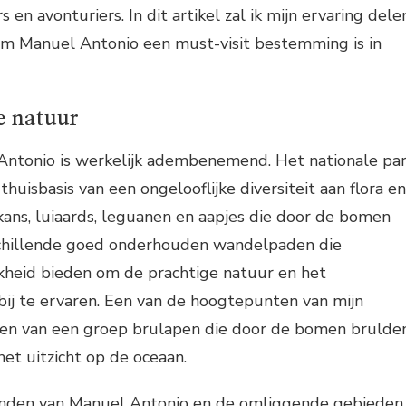
 en avonturiers. In dit artikel zal ik mijn ervaring dele
rom Manuel Antonio een must-visit bestemming is in
 natuur
Antonio is werkelijk adembenemend. Het nationale pa
huisbasis van een ongelooflijke diversiteit aan flora en
ans, luiaards, leguanen en aapjes die door de bomen
erschillende goed onderhouden wandelpaden die
kheid bieden om de prachtige natuur en het
bij te ervaren. Een van de hoogtepunten van mijn
en van een groep brulapen die door de bomen brulde
het uitzicht op de oceaan.
randen van Manuel Antonio en de omliggende gebieden