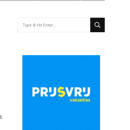
Looking
for
Something?
d,