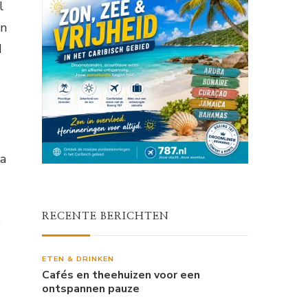
l
en
d
ca
RECENTE BERICHTEN
e
ETEN & DRINKEN
Cafés en theehuizen voor een
ontspannen pauze