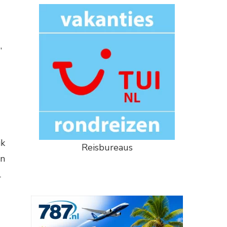
,
ik
Reisbureaus
en
l