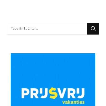
Looking
for
Something?