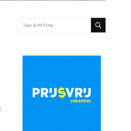
Looking
for
Something?
t