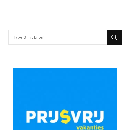
Looking
for
Something?