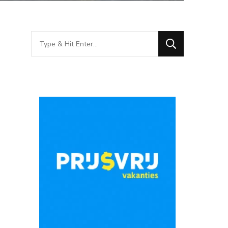
Looking
for
Something?