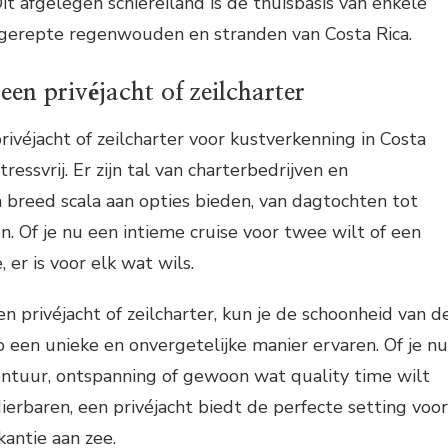
it afgelegen schiereiland is de thuisbasis van enkele
gerepte regenwouden en stranden van Costa Rica.
en privéjacht of zeilcharter
ivéjacht of zeilcharter voor kustverkenning in Costa
ressvrij. Er zijn tal van charterbedrijven en
 breed scala aan opties bieden, van dagtochten tot
 Of je nu een intieme cruise voor twee wilt of een
 er is voor elk wat wils.
n privéjacht of zeilcharter, kun je de schoonheid van d
p een unieke en onvergetelijke manier ervaren. Of je nu
ontuur, ontspanning of gewoon wat quality time wilt
erbaren, een privéjacht biedt de perfecte setting voor
kantie aan zee.