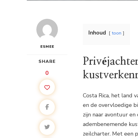
Inhoud
toon
ESMEE
Privéjachte
SHARE
0
kustverkenn
Costa Rica, het land 
en de overvloedige bio
zijn naar avontuur e
adembenemende kust v
zeilcharter. Met een p