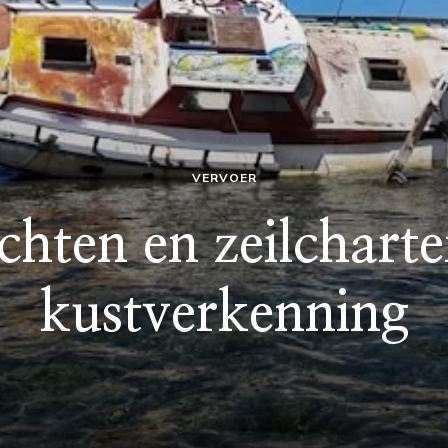
VERVOER
chten en zeilchart
kustverkenning