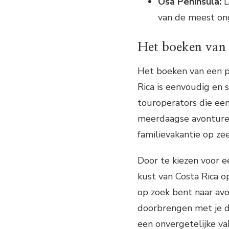
Osa Peninsula:
D
van de meest on
Het boeken van e
Het boeken van een pr
Rica is eenvoudig en st
touroperators die een
meerdaagse avonturen.
familievakantie op zee,
Door te kiezen voor ee
kust van Costa Rica o
op zoek bent naar av
doorbrengen met je di
een onvergetelijke va