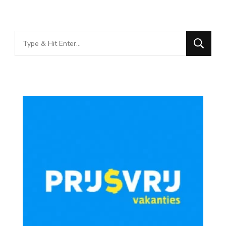
Looking
for
Something?