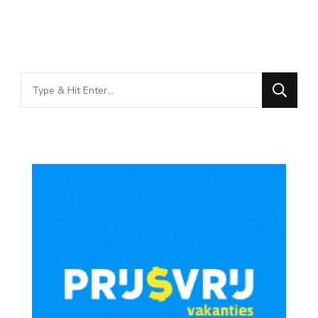
Looking
for
Something?