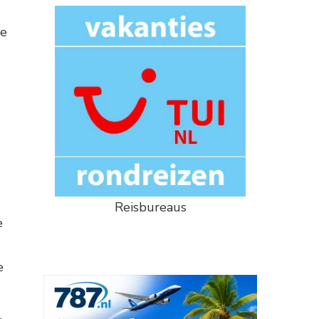
ie
Reisbureaus
e
e