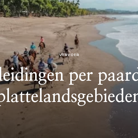
VERVOER
eidingen per paar
plattelandsgebiede