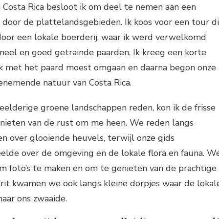
 in Costa Rica besloot ik om deel te nemen aan een
 door de plattelandsgebieden. Ik koos voor een tour d
oor een lokale boerderij, waar ik werd verwelkomd
oneel en goed getrainde paarden. Ik kreeg een korte
 ik met het paard moest omgaan en daarna begon onze
enemende natuur van Costa Rica.
elderige groene landschappen reden, kon ik de frisse
nieten van de rust om me heen. We reden langs
en over glooiende heuvels, terwijl onze gids
eelde over de omgeving en de lokale flora en fauna. W
m foto’s te maken en om te genieten van de prachtige
e rit kwamen we ook langs kleine dorpjes waar de lokal
naar ons zwaaide.