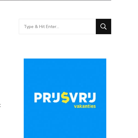
Looking
for
Something?
t