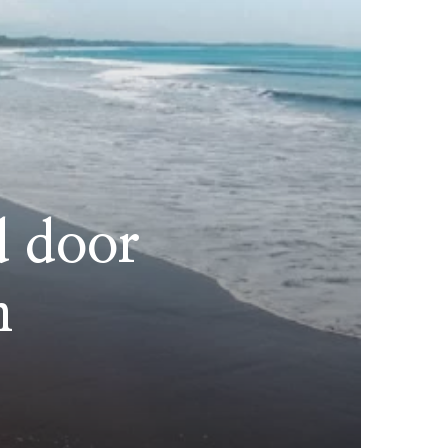
d door
n