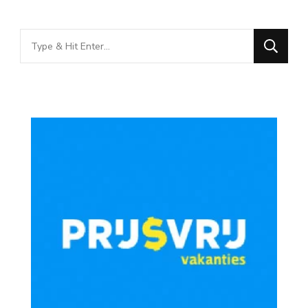
Looking
for
Something?