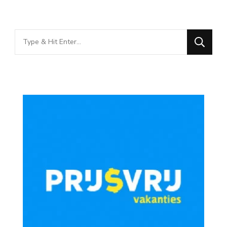
Looking
for
Something?